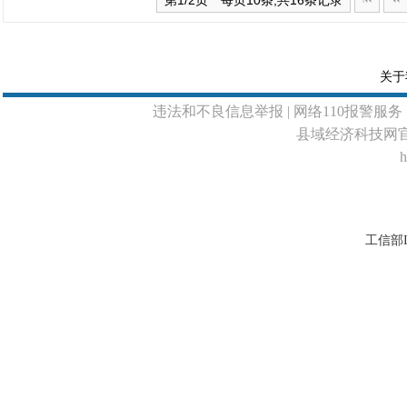
第1/2页 每页10条,共16条记录
关于
违法和不良信息举报
| 网络110报警服务 
县域经济科技网
h
工信部I