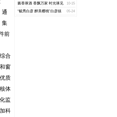
走
高地 ---金寨红色基因库建设论坛会
酱香琢酒 香飘万家 时光琢见
10-15
侧记
，通
酒藏经典
“毓秀白彦 醉美樱桃”白彦镇
05-24
第三届樱桃文化节盛大开幕
，
集
件前
综合
和窗
优质
核体
化监
加科