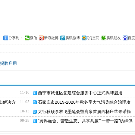
分享到：
微信
新浪微博
腾讯微博
QQ空间
腾讯朋友
百度
揭牌启用
11-10
西宁市城北区党建综合服务中心正式揭牌启用
11-05
出解决方
石家庄市2019-2020年秋冬季大气污染综合治理攻
坚行动方案》出台
10-15
太行秋硕柰林飞墨笔会暨鹿泉首届西杨庄苹果采摘
节启幕
09-29
“跨界融合、营造生态、共享共赢”“一带一路”纺织供
销联盟在沪成立