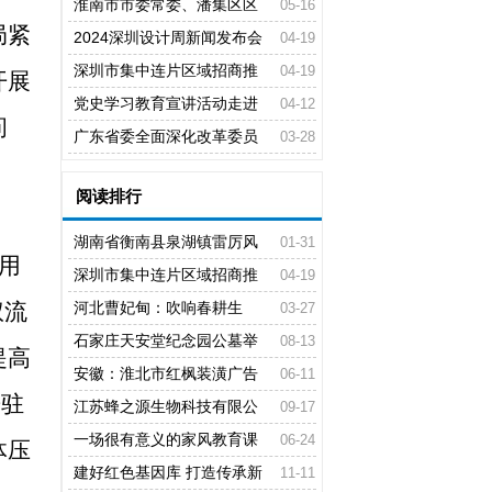
流车展” 正成为行业发展的风向标
淮南市市委常委、潘集区区
05-16
局
紧
车展无疑是全球“车圈”最大的流量包
委书记宋立敏到潘集棚改项目调研
2024深圳设计周新闻发布会
04-19
在市政府新闻发布厅举行
深圳市集中连片区域招商推
04-19
开展
介大会举行
党史学习教育宣讲活动走进
04-12
问
鄂托克旗工信和科技局
广东省委全面深化改革委员
03-28
会召开会议
阅读排行
湖南省衡南县泉湖镇雷厉风
01-31
用
行筑牢疫情防控坚实防线
深圳市集中连片区域招商推
04-19
权流
介大会举行
河北曹妃甸：吹响春耕生
03-27
产“集结号”
石家庄天安堂纪念园公墓举
08-13
提高
办花坛公益环保葬 节地生态葬将变
安徽：淮北市红枫装潢广告
06-11
进驻
为常态化
有限公司党支部爱心送考再度扬帆
江苏蜂之源生物科技有限公
09-17
起航
司 助力蜂蜜产业技术创新惠农研讨
一场很有意义的家风教育课
06-24
体压
会在京举行
建好红色基因库 打造传承新
11-11