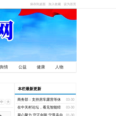
保存到桌面
加入收藏
设为首页
舆情
公益
健康
人物
本栏最新更新
商务部：支持房车露营等休
03-30
中
大
闲消费 积极拓展低空消费
在中关村论坛，看见智能经
03-30
济“新” 形态
凝心聚力 守正创新 宁晋县自
01-30