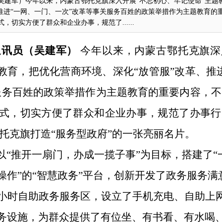
吴建军）今年以来，内蒙古鄂托克旗深入开展“不忘初心、牢记使命”主题
推进“一网、一门、一次”改革等事关服务百姓的政策举措作为主题教育的
切实方便了群众和企业办事，规范了......
通讯员
（吴建军）
今年以
来，
内蒙古鄂托克旗深
教育，
把优化营商环境、深化“放管服”改革、推
服务百姓的政策举措作为
主题教育
的重要内容
，
不
式，切实方便了群众和企业办事，规范了办事行
托克
旗打造“服务型政府”的一张亮丽名片。
以
“推开一扇门，办成一揽子事”为目标，搭建了“
操作”的“智慧政务”平台，创新开发了政务服务满
4小时自助政务服务区，设立了手机充电、自助上
务设施，为群众提供了有位坐、有书看、有水喝