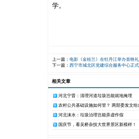
学。
上一篇：
电影《金桂兰》在牡丹江举办首映礼
下一篇：
西宁市城北区党建综合服务中心正式
相关文章
河北宁晋：清理河道垃圾岂能就地掩埋
农村公共基础设施如何管？ 两部委发文给
案
河北涞水：垃圾治理岂能弄虚作假
国庆节，看吴桥杂技大世界景区新模样！