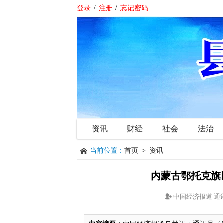
登录
/
注册
/
忘记密码
资讯
财经
社会
法治
当前位置：
首页
>
资讯
内蒙古鄂托克旗
中国经济报道 通