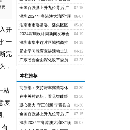
教
重要
媒体协会2026迎新春座谈会举行
全国百强县上升九位背后 广
07-15
汉县域旅游综合实力强劲
深圳2024年粤港澳大湾区“顶
06-07
流车展” 正成为行业发展的风向标
淮南市市委常委、潘集区区
05-16
入开
车展无疑是全球“车圈”最大的流量包
委书记宋立敏到潘集棚改项目调研
2024深圳设计周新闻发布会
04-19
进“一
在市政府新闻发布厅举行
深圳市集中连片区域招商推
04-19
介大会举行
党史学习教育宣讲活动走进
04-12
断完
鄂托克旗工信和科技局
广东省委全面深化改革委员
03-28
为，
会召开会议
本栏推荐
商务部：支持房车露营等休
03-30
一站
闲消费 积极拓展低空消费
在中关村论坛，看见智能经
03-30
意度
济“新” 形态
凝心聚力 守正创新 宁晋县自
01-30
网、
媒体协会2026迎新春座谈会举行
全国百强县上升九位背后 广
07-15
汉县域旅游综合实力强劲
深圳2024年粤港澳大湾区“顶
06-07
、有