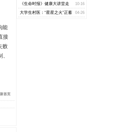
好药
《生命时报》健康大讲堂走
10-16
进山东聊城
大学生村医：“星星之火”正蓄
04-26
势
构能
直接
失败
制、
新首页