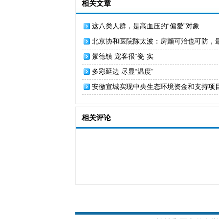
相关文章
这八类人群，是高血压的“偏爱”对象
北京协和医院陈太波：房颤可治也可防，
是不知道自己在房颤
景德镇 宠客很“瓷”实
多彩延边 尽显“温度”
安徽宣城实现中央生态环境资金和支持项目
相关评论