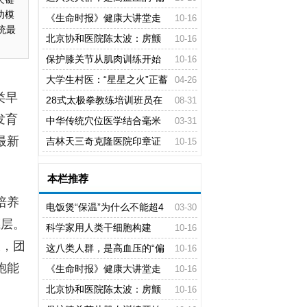
功模
爱”对象
《生命时报》健康大讲堂走
10-16
统最
进山东聊城
北京协和医院陈太波：房颤
10-16
可治也可防，最可怕的是不知道自
保护膝关节从肌肉训练开始
10-16
己在房颤
大学生村医：“星星之火”正蓄
04-26
类早
势
28式太极拳教练培训班员在
08-31
发育
河北省沧州市举办
中华传统穴位医学结合毫米
03-31
最新
波科技之光为世界抗疫提供中国智
吉林天三奇克隆医院印章证
10-15
慧方案
食品“疗效”
本栏推荐
培养
电饭煲“保温”为什么不能超4
03-30
胚层。
小时？很多人可能正在“培养细菌”
科学家用人类干细胞构建
10-16
天，团
出“类血细胞”
这八类人群，是高血压的“偏
10-16
胞能
爱”对象
《生命时报》健康大讲堂走
10-16
进山东聊城
北京协和医院陈太波：房颤
10-16