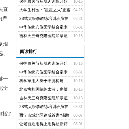
可治也可防，最可怕的是不知道自
保护膝关节从肌肉训练开始
10-16
法直
己在房颤
大学生村医：“星星之火”正蓄
04-26
均严
势
28式太极拳教练培训班员在
08-31
河北省沧州市举办
中华传统穴位医学结合毫米
03-31
波科技之光为世界抗疫提供中国智
吉林天三奇克隆医院印章证
10-15
复现
慧方案
食品“疗效”
阅读排行
选、
保护膝关节从肌肉训练开始
10-16
中华传统穴位医学结合毫米
03-31
键一
波科技之光为世界抗疫提供中国智
科学家用人类干细胞构建
10-16
完全
慧方案
出“类血细胞”
北京协和医院陈太波：房颤
10-16
可治也可防，最可怕的是不知道自
吉林天三奇克隆医院印章证
10-15
己在房颤
食品“疗效”
28式太极拳教练培训班员在
08-31
包括T
河北省沧州市举办
西宁市城北区建成首家“辅助
08-07
性农疗基地”
让老百姓用得上用得起新药
08-01