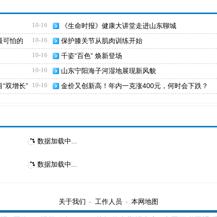
10-16
《生命时报》健康大讲堂走进山东聊城
10-16
最可怕的
保护膝关节从肌肉训练开始
10-16
千姿“百色” 焕新登场
10-16
山东宁阳海子河湿地展现新风貌
10-16
“双增长”
金价又创新高！年内一克涨400元，何时会下跌？
数据加载中...
数据加载中...
关于我们
工作人员
本网地图
-
-