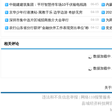
06-05
中能建建筑集团：平圩智慧停车场10千伏输电线路
内
成功送电
克
04-19
京华少年行港澳站-寓教于乐 边学边游 奇妙无穷
2
行
04-19
深圳市集中连片区域招商推介大会举行
为
话
04-12
农行山东省分行获评“金融伙伴工作表现突出单位”称
党
号
相关评论
数据加载中..
数据加载中..
关于
违法和不良信息举报
| 网络110报警服务 
县域经济科技网
h