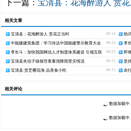
下一篇：
宝清县：花海醉游人 赏
相关文章
09-14
宝清县：花海醉游人 赏花正当时
助
场
09-14
中能建建筑集团：学习传达中国能建警示教育大会
李
精神
网
08-25
李长斗：加快我国网信人才制度体系建设 引领互联
即
网发展新态势
设“
06-15
宝清县夹信子镇领导查看强降雨受灾情况
坚
06-15
宝清县:赏芝樱花海 品美食小吃
农
梦
相关评论
数据加载中..
数据加载中..