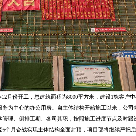
2月份开工，总建筑面积为8000平方米，建设1栋客户
服务为中心的办公用房。自主体结构开始施工以来，公司
学管理、倒排工期、各司其职，按照施工进度节点及时跟
经6个月奋战实现主体结构全面封顶，项目部将继续严把