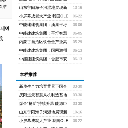
服务
次结
头百亿“扫货”
山东宁阳海子河湿地展现新
10-16
风貌
小屏幕成就大产业 我国OLE
06-22
D产值超千亿元 占全球市场半壁江
中能建建筑集团：潘集平圩
06-06
国网
山
智慧停车场项目收到业主表扬信
中能建建筑集团：平圩智慧
06-05
成
停车场10千伏输电线路成功送电
内蒙古自治区铁合金产业高
05-29
质量发展 推进会在鄂托克旗召
中能建建筑集团：国网滁州
06-13
客户服务中心用房结构封顶
中能建建筑集团：合肥市安
06-13
委办到安巢项目开展安全生产检查
本栏推荐
新质生产力培育背景下国企
03-30
产业链党建的构建路径研究
庆阳远景智慧风机制造基地
03-30
全速冲刺“八月投产令”
煤企“抢矿”持续升温 能源巨
03-30
头百亿“扫货”
山东宁阳海子河湿地展现新
10-16
风貌
小屏幕成就大产业 我国OLE
06-22