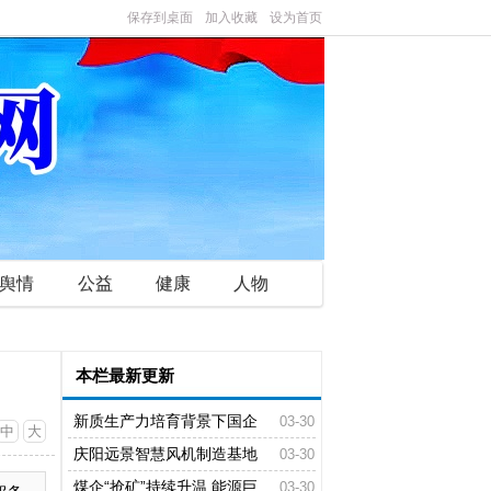
保存到桌面
加入收藏
设为首页
舆情
公益
健康
人物
本栏最新更新
新质生产力培育背景下国企
03-30
中
大
产业链党建的构建路径研究
庆阳远景智慧风机制造基地
03-30
全速冲刺“八月投产令”
煤企“抢矿”持续升温 能源巨
03-30