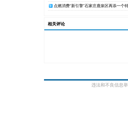
整治行动
点燃消费“新引擎”石家庄鹿泉区再添一个
区
相关评论
违法和不良信息举