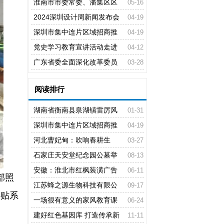
流车展” 正成为行业发展的风向标
淮南市市委常委、潘集区区
05-16
车展无疑是全球“车圈”最大的流量包
委书记宋立敏到潘集棚改项目调研
2024深圳设计周新闻发布会
04-19
在市政府新闻发布厅举行
深圳市集中连片区域招商推
04-19
介大会举行
党史学习教育宣讲活动走进
04-12
鄂托克旗工信和科技局
广东省委全面深化改革委员
03-28
会召开会议
阅读排行
湖南省衡南县泉湖镇雷厉风
01-31
行筑牢疫情防控坚实防线
深圳市集中连片区域招商推
04-19
介大会举行
河北曹妃甸：吹响春耕生
03-27
产“集结号”
石家庄天安堂纪念园公墓举
08-13
办花坛公益环保葬 节地生态葬将变
安徽：淮北市红枫装潢广告
06-11
部照
为常态化
有限公司党支部爱心送考再度扬帆
江苏蜂之源生物科技有限公
09-17
补贴系
起航
司 助力蜂蜜产业技术创新惠农研讨
一场很有意义的家风教育课
06-24
会在京举行
建好红色基因库 打造传承新
11-11