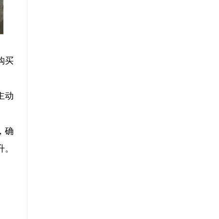
购买
主动
，确
升。