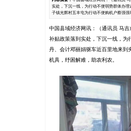
实处，下沉一线，为行动不便弱势群体办理
子镇光辉村五丰屯为行动不便购机户蔡强强现场
中国县域经济网讯：（通讯员
马吉
补贴政策落到实处，下沉一线，为
丹、会计邓丽娟驱车近百里地来到
机具，纾困解难，助农利农。