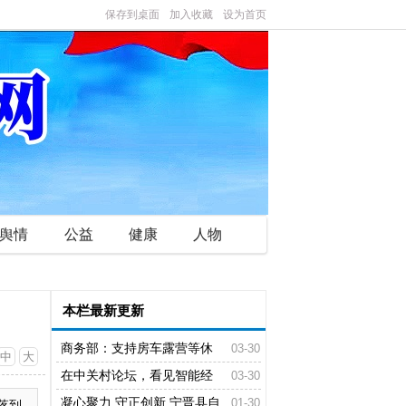
保存到桌面
加入收藏
设为首页
舆情
公益
健康
人物
本栏最新更新
商务部：支持房车露营等休
03-30
中
大
闲消费 积极拓展低空消费
在中关村论坛，看见智能经
03-30
济“新” 形态
凝心聚力 守正创新 宁晋县自
01-30
落到