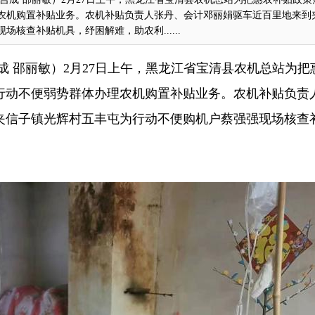
农机购置补贴业务。农机补贴负责人张丹、会计邓丽娟驱车近百里地来到
核查补贴机具，纾困解难，助农利......
成 邵丽敏
）2月27日上午，黑龙江省宝清县农机总站为把
行动不便弱势群体办理农机购置补贴业务。农机补贴负责
夹信子镇光辉村五丰屯为行动不便购机户蔡强强现场核查