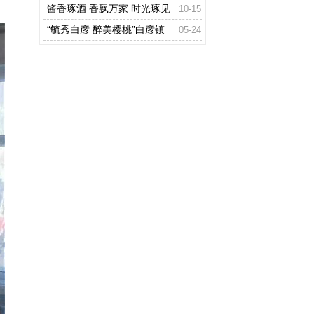
高地 ---金寨红色基因库建设论坛会
酱香琢酒 香飘万家 时光琢见
10-15
侧记
酒藏经典
“毓秀白彦 醉美樱桃”白彦镇
05-24
第三届樱桃文化节盛大开幕