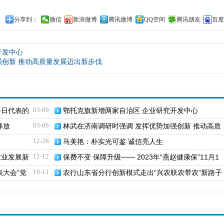
分享到：
微信
新浪微博
腾讯微博
QQ空间
腾讯朋友
百度
开发中心
强创新 推动高质量发展迈出新步伐
03-09
子日代表的
鄂托克旗新增两家自治区 企业研究开发中心
03-09
释放
林武在济南调研时强调 发挥优势加强创新 推动高质
量发展迈出新步伐
12-26
马美艳：朴实光可鉴 诚信亮人生
12-12
牧业发展新
保费不变 保障升级—— 2023年“燕赵健康保”11月1
0日正式开放投保
10-11
大会“党
农行山东省分行创新模式走出“兴农联农带农”新路子