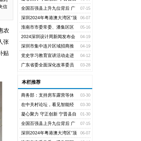
夹信
媒体协会2026迎新春座谈会举行
全国百强县上升九位背后 广
07-15
汉县域旅游综合实力强劲
深圳2024年粤港澳大湾区“顶
06-07
流车展” 正成为行业发展的风向标
淮南市市委常委、潘集区区
05-16
惠农
车展无疑是全球“车圈”最大的流量包
委书记宋立敏到潘集棚改项目调研
2024深圳设计周新闻发布会
04-19
人张
在市政府新闻发布厅举行
深圳市集中连片区域招商推
04-19
补贴
介大会举行
党史学习教育宣讲活动走进
04-12
鄂托克旗工信和科技局
广东省委全面深化改革委员
03-28
会召开会议
本栏推荐
商务部：支持房车露营等休
03-30
闲消费 积极拓展低空消费
在中关村论坛，看见智能经
03-30
济“新” 形态
凝心聚力 守正创新 宁晋县自
01-30
媒体协会2026迎新春座谈会举行
全国百强县上升九位背后 广
07-15
汉县域旅游综合实力强劲
深圳2024年粤港澳大湾区“顶
06-07