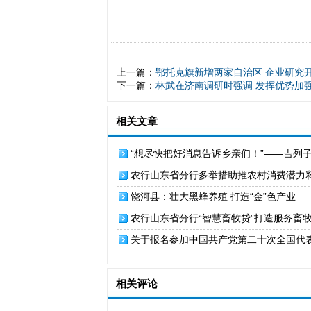
上一篇：
鄂托克旗新增两家自治区 企业研究
下一篇：
林武在济南调研时强调 发挥优势加
相关文章
“想尽快把好消息告诉乡亲们！”——吉列
乡村振兴新收获
农行山东省分行多举措助推农村消费潜力
饶河县：壮大黑蜂养殖 打造“金”色产业
农行山东省分行“智慧畜牧贷”打造服务畜
模式
关于报名参加中国共产党第二十次全国代表
代表通道”采访活动的通知
相关评论