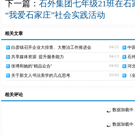
下一篇：
石外集团七年级21班在
“我爱石家庄”社会实践活动
相关文章
04-21
白彦镇召开企业大排查、大整治工作推进会
中
交
04-13
共享媒体资源 提升服务能力
石
“
04-02
张博和她的“精品众合”
河
03-03
关于新文人书法美学的几点思考
《
相关评论
数据加载中..
数据加载中..