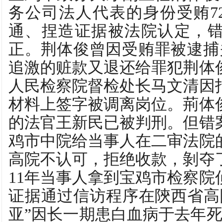
务公司法人代表的身份受贿72
通、捏造证据被法院认定，错
正。荆体俊曾因受贿罪被逮捕
追激的赃款又退还给罪犯荆体
人民检察院督检处长马文清因
材料上签字被调离岗位。荊体
的法官王新民已被判刑。但错
鸡市中院给当事人在二审法院
高院不认可，拒绝收款，剝夺了
11年当事人拿到宝鸡市检察院
证据通过信访程序在陝西省高
亚”因长一期患白血病于去年死