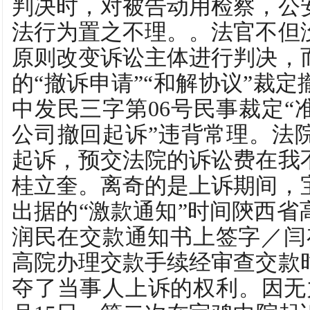
判决时，对被告动用检察，公
法行为置之不理。。法官不但
原则改变诉讼主体进行判决，
的“撤诉申请”“和解协议”裁定
中发民三字第06号民事裁定“
公司撤回起诉”违背常理。法
起诉，预交法院的诉讼费在我
桂立奎。离奇的是上诉期间，
出据的“激款通知”时间陝西省
润民在交款通知书上签字／闫存
高院办理交款手续经审查交款
夺了当事人上诉的权利。因无力